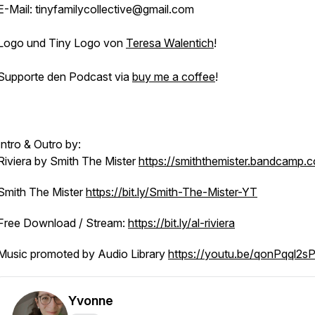
E-Mail: tinyfamilycollective@gmail.com
Logo und Tiny Logo von
Teresa Walentich
!
Supporte den Podcast via
buy me a coffee
!
Intro & Outro by:
Riviera by Smith The Mister
https://smiththemister.bandcamp.
Smith The Mister
https://bit.ly/Smith-The-Mister-YT
Free Download / Stream:
https://bit.ly/al-riviera
Music promoted by Audio Library
https://youtu.be/qonPqql2s
Yvonne