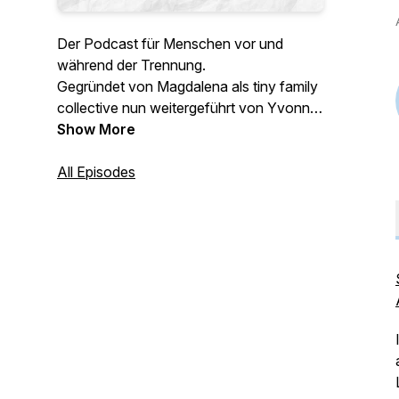
Der Podcast für Menschen vor und
während der Trennung.
Gegründet von Magdalena als tiny family
collective nun weitergeführt von Yvonne
Rump, Trennungsexpertin, Online
Show More
Beraterin, Sozialpädagogin,
Paarberaterin, Trainerin für
All Episodes
Kommunikation, selbst geschiedene
Mutter.
Hier erwarten dich motivierende Folgen,
persönliche Geschichten, Tipps von mir
und weiteren Expert:innen, hilfreiche
Tools, Realität, Wissen und Authentizität.
Willkommen bei "breakup & shakeup".
Der Podcast der dich durchschüttelt.