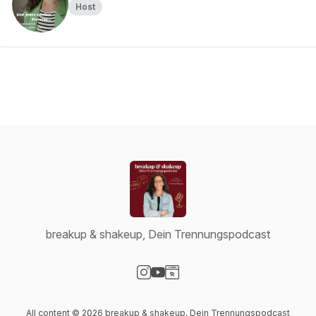
Host
breakup & shakeup, Dein Trennungspodcast
Visit our Instagram page
Visit our YouTube page
Visit our Website page
All content © 2026 breakup & shakeup, Dein Trennungspodcast