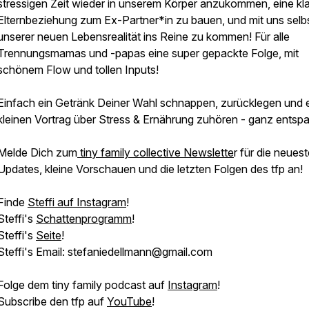
stressigen Zeit wieder in unserem Körper anzukommen, eine kl
Elternbeziehung zum Ex-Partner*in zu bauen, und mit uns selb
unserer neuen Lebensrealität ins Reine zu kommen! Für alle
Trennungsmamas und -papas eine super gepackte Folge, mit
schönem Flow und tollen Inputs!
Einfach ein Getränk Deiner Wahl schnappen, zurücklegen und 
kleinen Vortrag über Stress & Ernährung zuhören - ganz entspa
Melde Dich zum
tiny family collective Newslette
r für die neues
Updates, kleine Vorschauen und die letzten Folgen des tfp an!
Finde
Steffi auf Instagram
!
Steffi's
Schattenprogramm
!
Steffi's
Seite
!
Steffi's Email: stefaniedellmann@gmail.com
Folge dem tiny family podcast auf
Instagram
!
Subscribe den tfp auf
YouTube
!