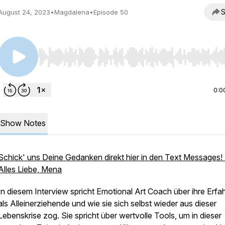
S
August 24, 2023
•
Magdalena
•
Episode 50
Use Left/Right to seek, Home/End to jump to start o
0:0
Show Notes
Schick' uns Deine Gedanken direkt hier in den Text Messages! 
Alles Liebe, Mena
In diesem Interview spricht Emotional Art Coach über ihre Erfa
als Alleinerziehende und wie sie sich selbst wieder aus dieser
Lebenskrise zog. Sie spricht über wertvolle Tools, um in dieser