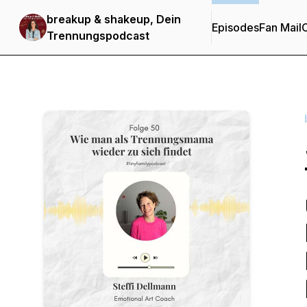
breakup & shakeup, Dein
Episodes
Fan Mail
C
Trennungspodcast