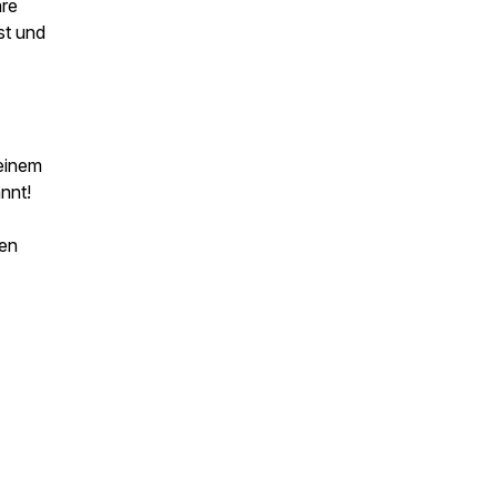
are
st und
einem
nnt!
ten