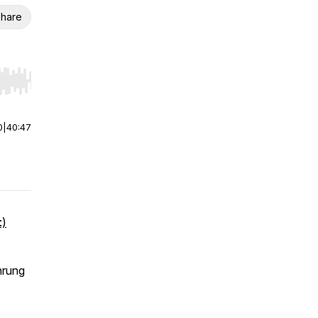
hare
r end. Hold shift to jump forward or backward.
0
|
40:47
:)
hrung