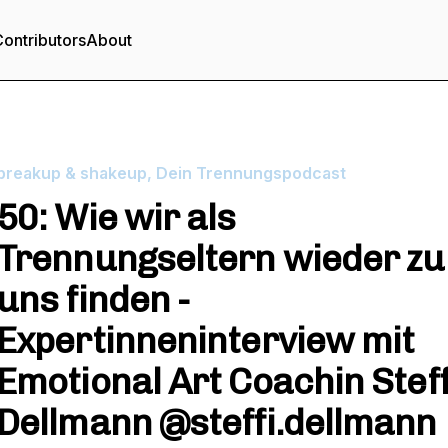
ontributors
About
breakup & shakeup, Dein Trennungspodcast
50: Wie wir als
Trennungseltern wieder zu
uns finden -
Expertinneninterview mit
Emotional Art Coachin Steff
Dellmann @steffi.dellmann