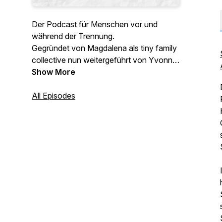
Der Podcast für Menschen vor und
während der Trennung.
Gegründet von Magdalena als tiny family
collective nun weitergeführt von Yvonne
Rump, Trennungsexpertin, Online
Show More
Beraterin, Sozialpädagogin,
Paarberaterin, Trainerin für
All Episodes
Kommunikation, selbst geschiedene
Mutter.
Hier erwarten dich motivierende Folgen,
persönliche Geschichten, Tipps von mir
und weiteren Expert:innen, hilfreiche
Tools, Realität, Wissen und Authentizität.
Willkommen bei "breakup & shakeup".
Der Podcast der dich durchschüttelt.