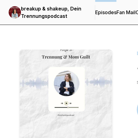
breakup & shakeup, Dein
Episodes
Fan Mail
C
Trennungspodcast