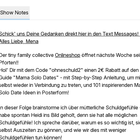
Show Notes
Schick' uns Deine Gedanken direkt hier in den Text Messages! 
Alles Liebe, Mena
Der tiny family collective
Onlineshop
öffnet nächste Woche se
Pforten!!
Hol' Dir mit dem Code "ohneschuld2" einen 2€ Rabatt auf den 
Guide "Mama Solo Dates" - mit Step-by-Step Anleitung, um mi
selbst wieder in Verbindung zu treten, und 101 inspirierenden 
Solo Date Ideen in Posterform!
In dieser Folge brainstorme ich über mütterliche Schuldgefühle
habe spontan Heidi ins Bild geholt, denn sie hat alle möglichen
Schuldgefühle! Ich spreche darüber, warum es so wichtig ist, s
selbst Auszeiten zu gönnen, und wie wir dies mit weniger
Schuldgefühlen tun können!