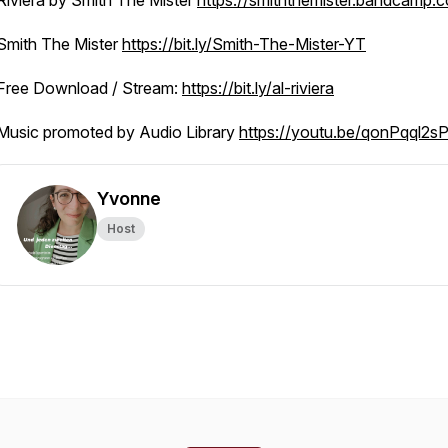
Riviera by Smith The Mister
https://smiththemister.bandcamp.
Smith The Mister
https://bit.ly/Smith-The-Mister-YT
Free Download / Stream:
https://bit.ly/al-riviera
Music promoted by Audio Library
https://youtu.be/qonPqql2s
Yvonne
Host