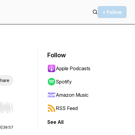
+ Follow
Follow
Apple Podcasts
hare
Spotify
Amazon Music
RSS Feed
r end. Hold shift to jump forward or backward.
See All
0
|
39:57