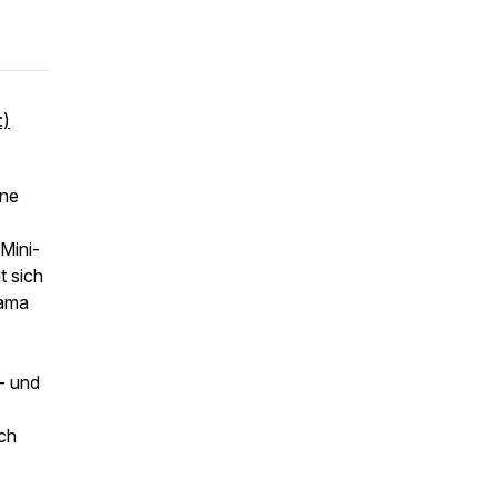
:)
ine
Mini-
t sich
Mama
 - und
ich