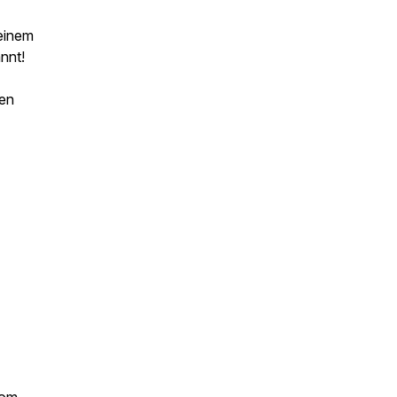
einem
nnt!
ten