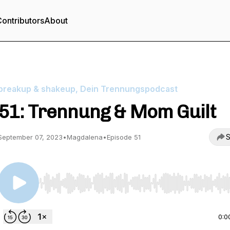
ontributors
About
breakup & shakeup, Dein Trennungspodcast
51: Trennung & Mom Guilt
S
September 07, 2023
•
Magdalena
•
Episode 51
Use Left/Right to seek, Home/End to jump to start o
0:0