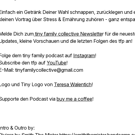
Einfach ein Getränk Deiner Wahl schnappen, zurücklegen und 
kleinen Vortrag über Stress & Ernährung zuhören - ganz entspa
Melde Dich zum
tiny family collective Newslette
r für die neues
Updates, kleine Vorschauen und die letzten Folgen des tfp an!
Folge dem tiny family podcast auf
Instagram
!
Subscribe den tfp auf
YouTube
!
E-Mail: tinyfamilycollective@gmail.com
Logo und Tiny Logo von
Teresa Walentich
!
Supporte den Podcast via
buy me a coffee
!
Intro & Outro by: