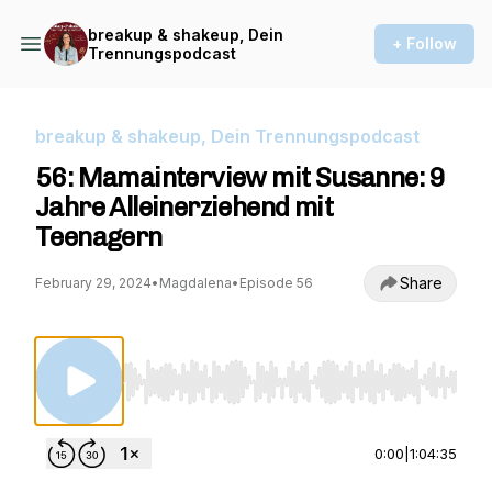
breakup & shakeup, Dein
+ Follow
Trennungspodcast
breakup & shakeup, Dein Trennungspodcast
56: Mamainterview mit Susanne: 9
Jahre Alleinerziehend mit
Teenagern
Share
February 29, 2024
•
Magdalena
•
Episode 56
Use Left/Right to seek, Home/End to jump to st
0:00
|
1:04:35