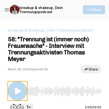
breakup & shakeup, Dein
+ Follow
Trennungspodcast
breakup & shakeup, Dein Trennungspodcast
58: "Trennung ist (immer noch)
Frauensache" - Interview mit
Trennungsaktivisten Thomas
Meyer
Share
March 28, 2024
•
Episode 58
Use Left/Right to seek, Home/End to jump to st
0:00
|
40:00