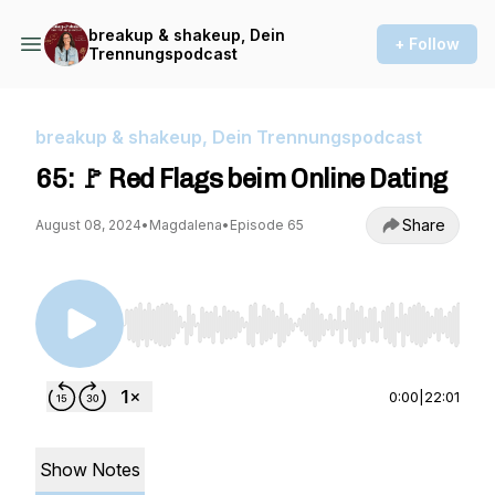
breakup & shakeup, Dein
+ Follow
Trennungspodcast
breakup & shakeup, Dein Trennungspodcast
65: 🚩 Red Flags beim Online Dating
Share
August 08, 2024
•
Magdalena
•
Episode 65
Use Left/Right to seek, Home/End to jump to st
0:00
|
22:01
Show Notes